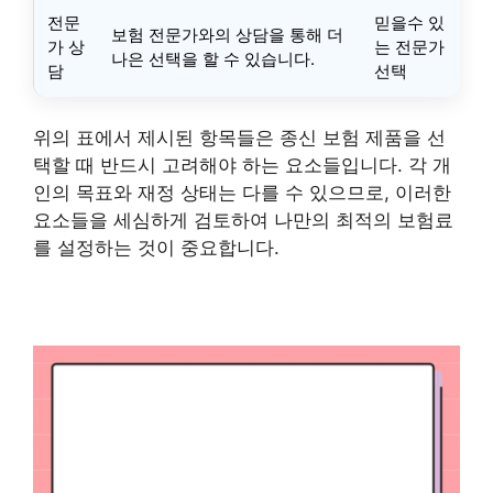
전문
믿을수 있
보험 전문가와의 상담을 통해 더
가 상
는 전문가
나은 선택을 할 수 있습니다.
담
선택
위의 표에서 제시된 항목들은 종신 보험 제품을 선
택할 때 반드시 고려해야 하는 요소들입니다. 각 개
인의 목표와 재정 상태는 다를 수 있으므로, 이러한
요소들을 세심하게 검토하여 나만의 최적의 보험료
를 설정하는 것이 중요합니다.