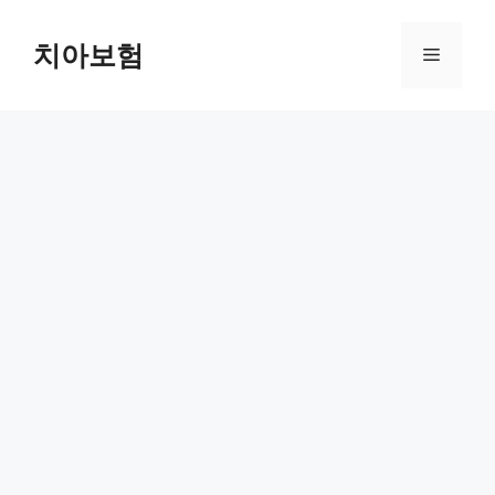
Skip
to
치아보험
Menu
content