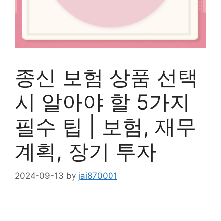
종신 보험 상품 선택
시 알아야 할 5가지
필수 팁 | 보험, 재무
계획, 장기 투자
2024-09-13
by
jai870001