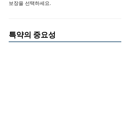
보장을 선택하세요.
특약의 중요성