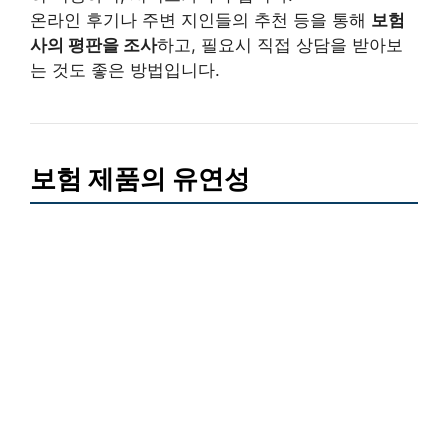
온라인 후기나 주변 지인들의 추천 등을 통해
보험
사의 평판을 조사
하고, 필요시 직접 상담을 받아보
는 것도 좋은 방법입니다.
보험 제품의 유연성