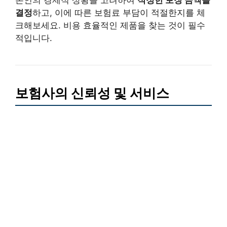
본인의 경제적 상황을 고려하여
적정한 보장 금액을
결정
하고, 이에 따른 보험료 부담이 적절한지를 체
크해보세요. 비용 효율적인 제품을 찾는 것이 필수
적입니다.
보험사의 신뢰성 및 서비스