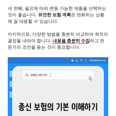
네 번째, 필요에 따라 변동 가능한 제품을 선택하는
것이 좋습니다.
유연한 보험 계획
은 변화하는 상황
에 잘 대응할 수 있습니다.
마지막으로, 다양한 방법을 충분히 비교하여 최적의
결정을 내려야 합니다.
내용을 충분히 수집
하고 전
문가의 조언을 듣는 것이 중요합니다.