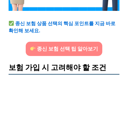
종신 보험 상품 선택의 핵심 포인트를 지금 바로
확인해 보세요.
종신 보험 선택 팁 알아보기
보험 가입 시 고려해야 할 조건