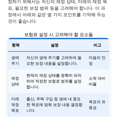
정하기 위해서는 자신의 재정 상태, 미래의 재정 목
표, 필요한 보장 범위 등을 고려해야 합니다. 이 과
정에서 아래와 같은 몇 가지 포인트를 기억해 두는
것이 좋습니다.
보험료 설정 시 고려해야 할 요소들
항목
설명
비고
생애
자신의 생애 주기를 고려하여 필
마음의 안
주기
요한 보장 내용을 설정합니다.
정
현재의 재정 상태를 명확히 파악
재정
소득 대비
하여 적정한 보험료 범위를 설정
상태
비율
합니다.
미래
출산, 주택 구입 등 생애 내 중요
목표의 유
재정
한 목표에 맞춰 보장 내용 결정합
동성
목표
니다.