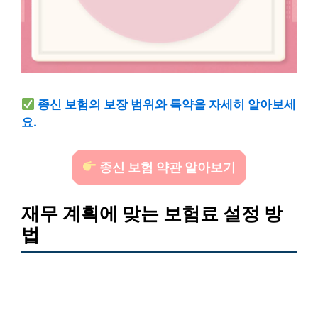
종신 보험의 보장 범위와 특약을 자세히 알아보세
요.
종신 보험 약관 알아보기
재무 계획에 맞는 보험료 설정 방
법