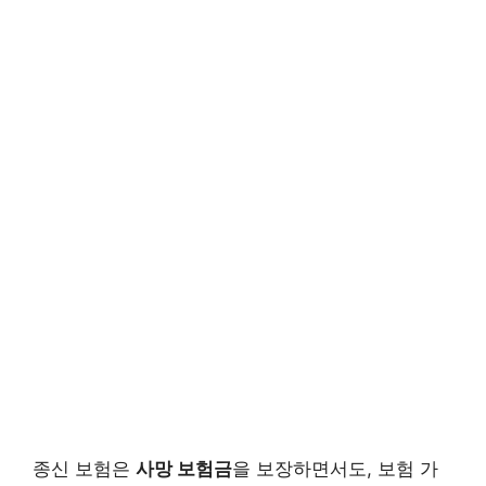
종신 보험은
사망 보험금
을 보장하면서도, 보험 가