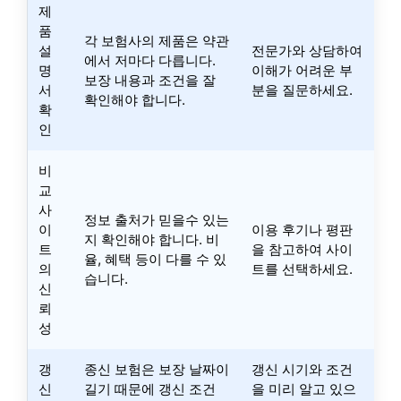
제
품
각 보험사의 제품은 약관
설
전문가와 상담하여
에서 저마다 다릅니다.
명
이해가 어려운 부
보장 내용과 조건을 잘
서
분을 질문하세요.
확인해야 합니다.
확
인
비
교
사
정보 출처가 믿을수 있는
이
이용 후기나 평판
지 확인해야 합니다. 비
트
을 참고하여 사이
율, 혜택 등이 다를 수 있
의
트를 선택하세요.
습니다.
신
뢰
성
갱
종신 보험은 보장 날짜이
갱신 시기와 조건
신
길기 때문에 갱신 조건
을 미리 알고 있으