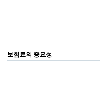
보험료의 중요성