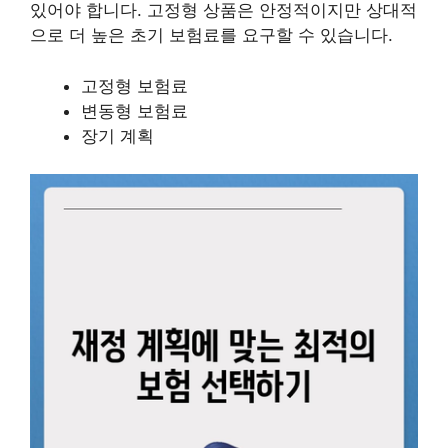
있어야 합니다. 고정형 상품은 안정적이지만 상대적
으로 더 높은 초기 보험료를 요구할 수 있습니다.
고정형 보험료
변동형 보험료
장기 계획