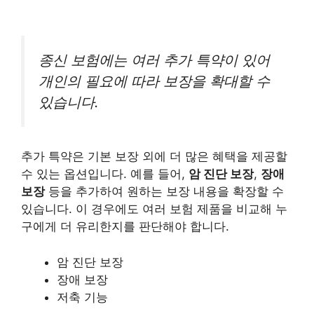
종신 보험에는 여러 추가 특약이 있어
개인의 필요에 따라 보장을 확대할 수
있습니다.
추가 특약은 기본 보장 외에 더 많은 혜택을 제공할
수 있는 옵션입니다. 예를 들어,
암 진단 보장
,
장애
보장
등을 추가하여 원하는 보장 내용을 확장할 수
있습니다. 이 경우에도 여러 보험 제품을 비교해 누
구에게 더 유리한지를 판단해야 합니다.
암 진단 보장
장애 보장
저축 기능