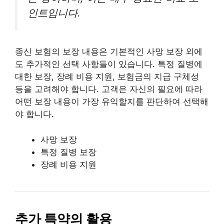
인트입니다.
종신 보험의 보장 내용은 기본적인 사망 보장 외에
도 추가적인 선택 사항들이 있습니다. 특정 질병에
대한 보장, 장례 비용 지원, 보험금의 지급 구체성
등을 고려해야 합니다. 고객은 자신의 필요에 따라
어떤 보장 내용이 가장 유익할지를 판단하여 선택해
야 합니다.
사망 보장
특정 질병 보장
장례 비용 지원
추가 특약의 활용