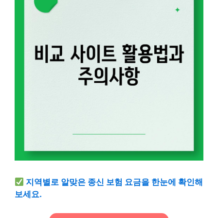
지역별로 알맞은 종신 보험 요금을 한눈에 확인해
보세요.