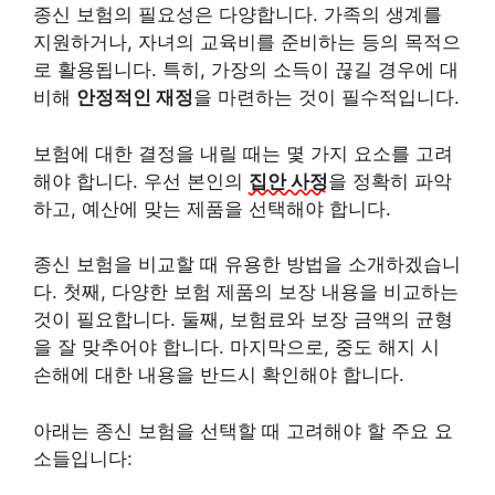
종신 보험의 필요성은 다양합니다. 가족의 생계를
지원하거나, 자녀의 교육비를 준비하는 등의 목적으
로 활용됩니다. 특히, 가장의 소득이 끊길 경우에 대
비해
안정적인 재정
을 마련하는 것이 필수적입니다.
보험에 대한 결정을 내릴 때는 몇 가지 요소를 고려
해야 합니다. 우선 본인의
집안 사정
을 정확히 파악
하고, 예산에 맞는 제품을 선택해야 합니다.
종신 보험을 비교할 때 유용한 방법을 소개하겠습니
다. 첫째, 다양한 보험 제품의 보장 내용을 비교하는
것이 필요합니다. 둘째, 보험료와 보장 금액의 균형
을 잘 맞추어야 합니다. 마지막으로, 중도 해지 시
손해에 대한 내용을 반드시 확인해야 합니다.
아래는 종신 보험을 선택할 때 고려해야 할 주요 요
소들입니다: