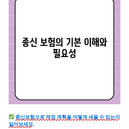
종신보험으로 재정 계획을 어떻게 세울 수 있는지
알아보세요.