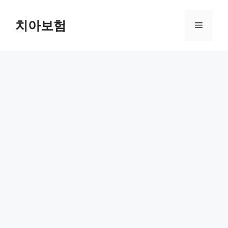
Skip
to
치아보험
Menu
content