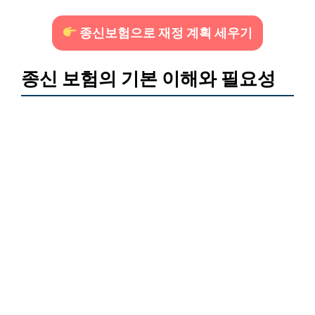
종신보험으로 재정 계획 세우기
종신 보험의 기본 이해와 필요성