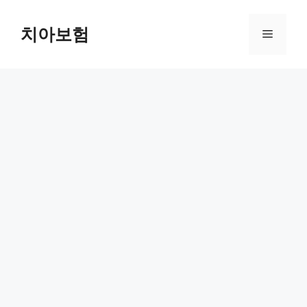
Skip
to
치아보험
Menu
content