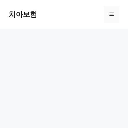
Skip
to
치아보험
Menu
content