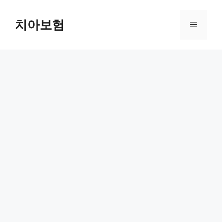
Skip
to
치아보험
Menu
content