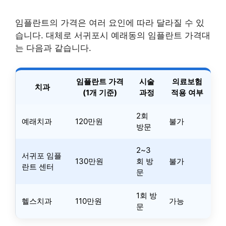
임플란트의 가격은 여러 요인에 따라 달라질 수 있
습니다. 대체로 서귀포시 예래동의 임플란트 가격대
는 다음과 같습니다.
임플란트 가격
시술
의료보험
치과
(1개 기준)
과정
적용 여부
2회
예래치과
120만원
불가
방문
2~3
서귀포 임플
130만원
회 방
불가
란트 센터
문
1회 방
헬스치과
110만원
가능
문