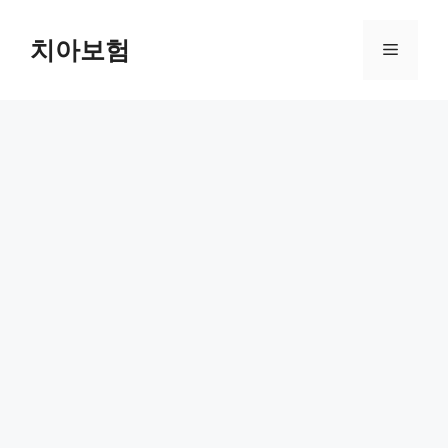
Skip
to
치아보험
Menu
content