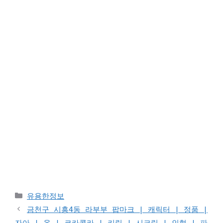
Categories
유용한정보
금천구 시흥4동 라부부 팝마크 | 캐릭터 | 정품 |
자아 | 옷 | 코카콜라 | 키링 | 시크릿 | 인형 | 파