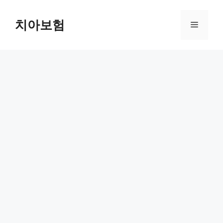
Skip
to
치아보험
Menu
content