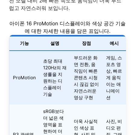
전 모델 대비 2배 빠른 속도로 움직임이 더욱 부드
럽고 자연스러워 보입니다.
아이폰 16 ProMotion 디스플레이와 색상 공간 기술
에 대한 자세한 내용을 담은 표입니다.
기능
설명
장점
예시
부드러운 화
게임, 스
초당 최대
면 전환, 움
포츠 영
120Hz의 재
직임이 빠른
상, 빠르
생률을 지
ProMotion
콘텐츠 시청
게 움직
원하는 디
시 끊김 없이
이는 애
스플레이
자연스러운
니메이
기술
영상 구현
션
sRGB보다
더 넓은 색
더욱 사실적
사진, 비
영역을 표
인 색상 표
디오 편
현하여 더
P3 광색역
현, 사진 및
집, 그래