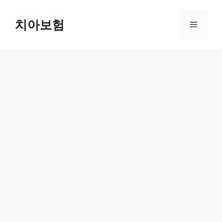
Skip
to
치아보험
Menu
content