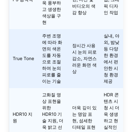
욱 풍부하
비디오의 색
픽 디자
고 생생한
감 향상
인 작업
색상을 구
현
주변 조명
실내, 야
에 따라 화
외, 밤낮
장시간 사용
면의 색온
등 다양
시 눈의 피로
도를 자동
한 환경
True Tone
감소, 자연스
으로 조절
에서 편
러운 화면 색
하여 눈의
안한 시
상
피로를 줄
청 환경
이는 기술
제공
고화질 영
HDR 콘
상 표현을
텐츠 시
위한
더욱 깊이 있
청 시 더
HDR10 지
HDR10 기
는 명암 표
욱 생생
원
술 지원, 더
현, 섬세한
하고 현
욱 밝고 선
디테일 표현
실적인