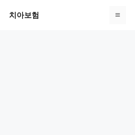
Skip
to
치아보험
Menu
content