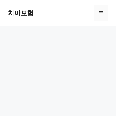
Skip
to
치아보험
Menu
content