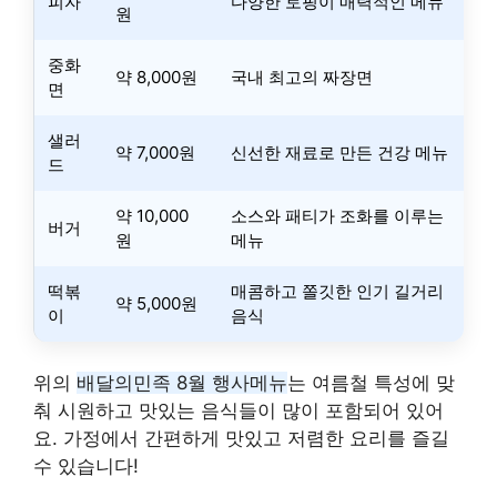
피자
다양한 토핑이 매력적인 메뉴
원
중화
약 8,000원
국내 최고의 짜장면
면
샐러
약 7,000원
신선한 재료로 만든 건강 메뉴
드
약 10,000
소스와 패티가 조화를 이루는
버거
원
메뉴
떡볶
매콤하고 쫄깃한 인기 길거리
약 5,000원
이
음식
위의
배달의민족 8월 행사메뉴
는 여름철 특성에 맞
춰 시원하고 맛있는 음식들이 많이 포함되어 있어
요. 가정에서 간편하게 맛있고 저렴한 요리를 즐길
수 있습니다!