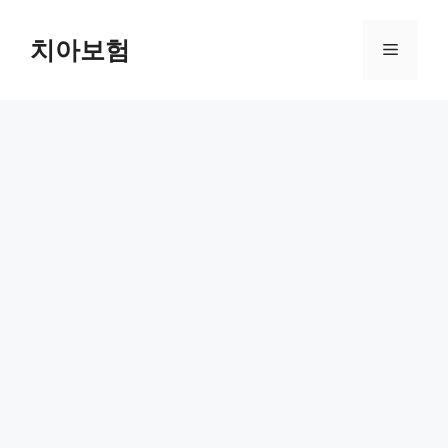
Skip
to
치아보험
Menu
content