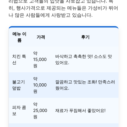
리법으로 고객들의 입맛을 사로잡고 있습니다. 특
히, 행사가격으로 제공되는 메뉴들은 가성비가 뛰어
나 많은 사람들에게 사랑받고 있습니다.
메뉴 이
가격
후기
름
약
치킨 특
바삭하고 촉촉한 맛! 소스도 맛
15,000
선
있어요.
원
약
불고기
깔끔하고 맛있는 조화! 만족스러
10,000
덮밥
웠어요.
원
약
피자 콤
25,000
재료가 푸짐해서 좋았어요!
보
원