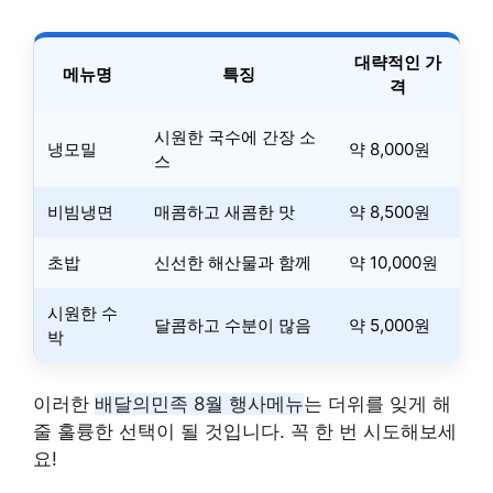
대략적인 가
메뉴명
특징
격
시원한 국수에 간장 소
냉모밀
약 8,000원
스
비빔냉면
매콤하고 새콤한 맛
약 8,500원
초밥
신선한 해산물과 함께
약 10,000원
시원한 수
달콤하고 수분이 많음
약 5,000원
박
이러한
배달의민족 8월 행사메뉴
는 더위를 잊게 해
줄 훌륭한 선택이 될 것입니다. 꼭 한 번 시도해보세
요!