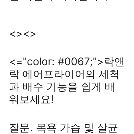
<><>
<="color: #0067;">락앤
락 에어프라이어의 세척
과 배수 기능을 쉽게 배
워보세요!
질문. 목욕 가습 및 살균