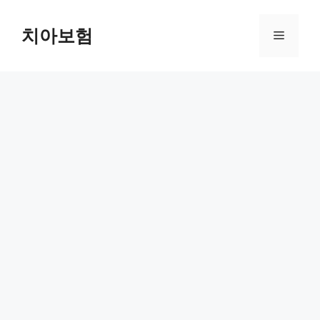
Skip
to
치아보험
Menu
content