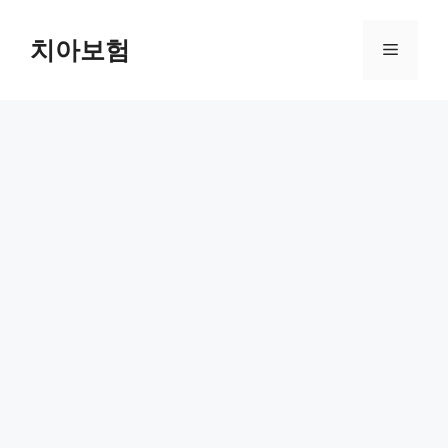
Skip
to
치아보험
Menu
content