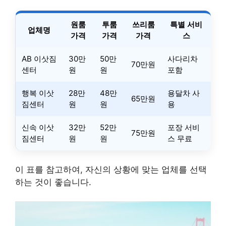
원룸
투룸
쓰리룸
특별 서비
업체명
가격
가격
가격
스
AB 이삿짐
30만
50만
사다리차
70만원
센터
원
원
포함
행복 이삿
28만
48만
용달차 사
65만원
짐센터
원
원
용
신속 이삿
32만
52만
포장 서비
75만원
짐센터
원
원
스 무료
이 표를 참고하여, 자신의 상황에 맞는 업체를 선택
하는 것이 좋습니다.