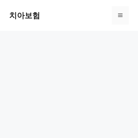
Skip
to
치아보험
Menu
content