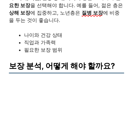
요한 보장
을 선택해야 합니다. 예를 들어, 젊은 층은
상해 보장
에 집중하고, 노년층은
질병 보장
에 비중
을 두는 것이 좋습니다.
나이와 건강 상태
직업과 가족력
필요한 보장 범위
보장 분석, 어떻게 해야 할까요?