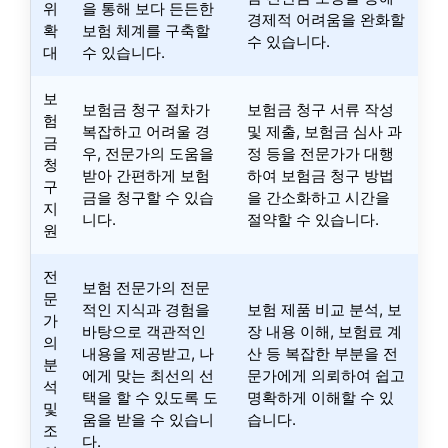
위
을 통해 보다 든든한
경제적 어려움을 완화할
확
보험 체계를 구축할
수 있습니다.
대
수 있습니다.
보
보험금 청구 절차가
보험금 청구 서류 작성
험
복잡하고 어려울 경
및 제출, 보험금 심사 과
금
우, 전문가의 도움을
정 등을 전문가가 대행
청
받아 간편하게 보험
하여 보험금 청구 방법
구
금을 청구할 수 있습
을 간소화하고 시간을
지
니다.
절약할 수 있습니다.
원
전
보험 전문가의 전문
문
적인 지식과 경험을
보험 제품 비교 분석, 보
가
바탕으로 객관적인
장 내용 이해, 보험료 계
의
내용을 제공받고, 나
산 등 복잡한 부분을 전
분
에게 맞는 최선의 선
문가에게 의뢰하여 쉽고
석
택을 할 수 있도록 도
명확하게 이해할 수 있
및
움을 받을 수 있습니
습니다.
조
다.