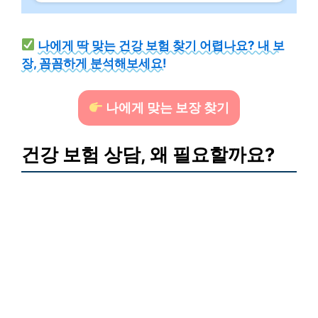
나에게 딱 맞는 건강 보험 찾기 어렵나요? 내 보
장, 꼼꼼하게 분석해보세요!
나에게 맞는 보장 찾기
건강 보험 상담, 왜 필요할까요?