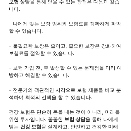
보험 상담
을 통해 얻을 수 있는 장점은 다음과 같습
니다.
– 나에게 맞는 보장 범위와 보험료를 정확하게 파악
할 수 있습니다.
– 불필요한 보장은 줄이고, 필요한 보장은 강화하여
보험료를 절약할 수 있습니다.
– 보험 가입 전, 후 발생할 수 있는 문제점을 미리 예
방하고 해결할 수 있습니다.
– 전문가의 객관적인 시각으로 보험 제품을 비교 분
석하여 최적의 선택을 할 수 있습니다.
건강 보험은 단순히 돈을 내는 것이 아니라, 미래를
위한 투자입니다. 꼼꼼한
보험 상담
을 통해 나에게
맞는
건강 보험
을 설계하고, 안전하고 건강한 미래