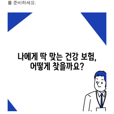
를 준비하세요.