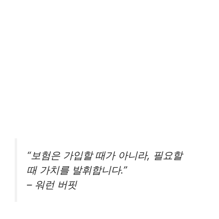
“보험은 가입할 때가 아니라, 필요할
때 가치를 발휘합니다.”
– 워런 버핏