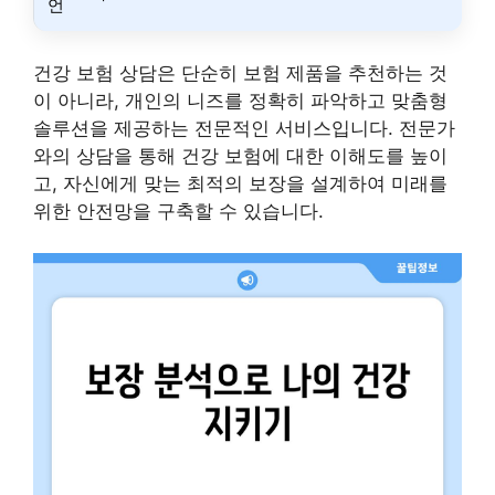
언
건강 보험 상담은 단순히 보험 제품을 추천하는 것
이 아니라, 개인의 니즈를 정확히 파악하고 맞춤형
솔루션을 제공하는 전문적인 서비스입니다. 전문가
와의 상담을 통해 건강 보험에 대한 이해도를 높이
고, 자신에게 맞는 최적의 보장을 설계하여 미래를
위한 안전망을 구축할 수 있습니다.