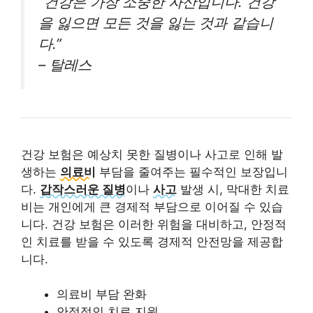
“건강은 가장 소중한 자산입니다. 건강
을 잃으면 모든 것을 잃는 것과 같습니
다.”
– 탈레스
건강 보험은 예상치 못한 질병이나 사고로 인해 발
생하는
의료비
부담을 줄여주는 필수적인 보장입니
다.
갑작스러운 질병
이나
사고
발생 시, 막대한 치료
비는 개인에게 큰 경제적 부담으로 이어질 수 있습
니다. 건강 보험은 이러한 위험을 대비하고, 안정적
인 치료를 받을 수 있도록 경제적 안전망을 제공합
니다.
의료비 부담 완화
안정적인 치료 지원