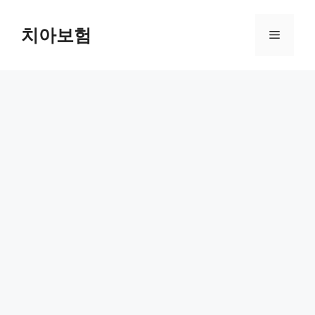
Skip
to
치아보험
Menu
content